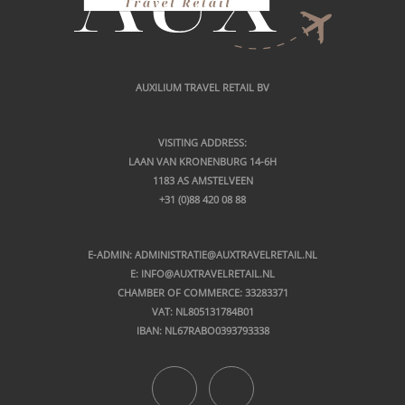
AUXILIUM TRAVEL RETAIL BV
VISITING ADDRESS:
LAAN VAN KRONENBURG 14-6H
1183 AS AMSTELVEEN
+31 (0)88 420 08 88
E-ADMIN: ADMINISTRATIE
@AUXTRAVELRETAIL.NL
E: INFO@AUXTRAVELRETAIL.NL
CHAMBER OF COMMERCE: 33283371
VAT: NL805131784B01
IBAN: NL67RABO0393793338