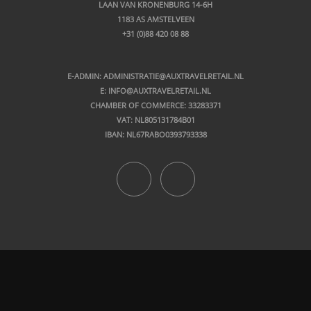
LAAN VAN KRONENBURG 14-6H
1183 AS AMSTELVEEN
+31 (0)88 420 08 88
E-ADMIN: ADMINISTRATIE
@AUXTRAVELRETAIL.NL
E: INFO@AUXTRAVELRETAIL.NL
CHAMBER OF COMMERCE: 33283371
VAT: NL805131784B01
IBAN: NL67RABO0393793338