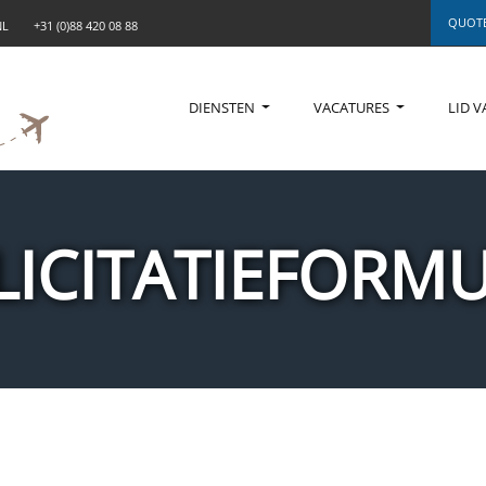
QUOTE
NL
+31 (0)88 420 08 88
DIENSTEN
VACATURES
LID V
LICITATIEFORMU