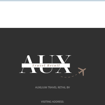
AUXILIUM TRAVEL RETAIL BV
VISITING ADDRESS: